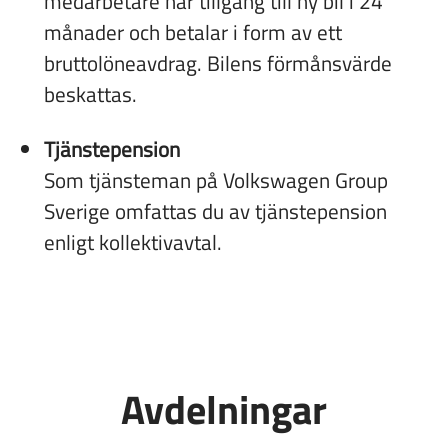
medarbetare har tillgång till ny bil i 24
månader och betalar i form av ett
bruttolöneavdrag. Bilens förmånsvärde
beskattas.
Tjänstepension
Som tjänsteman på Volkswagen Group
Sverige omfattas du av tjänstepension
enligt kollektivavtal.
Avdelningar
Logistikcentrum
Inköp
Återförsäljarutveckling