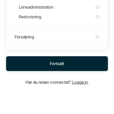
Löneadministration
Redovisning
Försäljning
HR
Fortsätt
Inköp
Har du redan connectat?
Logga in
.
IT
Legal, Risk & Compliance